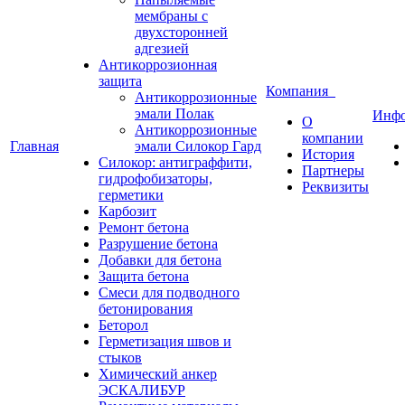
мембраны с
двухсторонней
адгезией
Антикоррозионная
защита
Компания
Антикоррозионные
эмали Полак
Инф
О
Антикоррозионные
компании
Главная
эмали Силокор Гард
История
Силокор: антиграффити,
Партнеры
гидрофобизаторы,
Реквизиты
герметики
Карбозит
Ремонт бетона
Разрушение бетона
Добавки для бетона
Защита бетона
Смеси для подводного
бетонирования
Беторол
Герметизация швов и
стыков
Химический анкер
ЭСКАЛИБУР