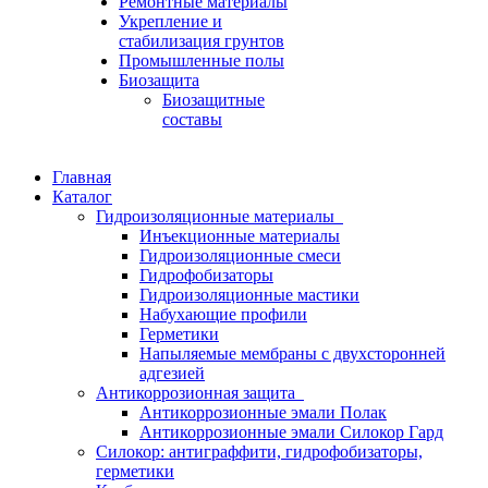
Ремонтные материалы
Укрепление и
стабилизация грунтов
Промышленные полы
Биозащита
Биозащитные
составы
Главная
Каталог
Гидроизоляционные материалы
Инъекционные материалы
Гидроизоляционные смеси
Гидрофобизаторы
Гидроизоляционные мастики
Набухающие профили
Герметики
Напыляемые мембраны с двухсторонней
адгезией
Антикоррозионная защита
Антикоррозионные эмали Полак
Антикоррозионные эмали Силокор Гард
Силокор: антиграффити, гидрофобизаторы,
герметики