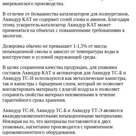
американского производства.
В отличие от большинства катализаторов для полиуретанов,
Аквидур КАТ не содержит солей олова и аминов. Благодаря
этому, ускоритель-катализатор Аквидур КАТ может
применяться на объектах с повышенными требованиями к
экологии.
Дозировка обычно не превышает 1-1,5% от массы
инъекционной смолы и зависит от температуры воды в
конструктиве и условий окружающей среды.
В целях сохранения качества продукции, для упаковки
составов Аквидур КАТ и активаторов для Аквидур ТС-Б и
Аквидур ТС-Н используются как металлические канистры,
так и канистры с баръерным слоем, который не позволяет
контактировать материалу с влагой воздуха и позволяет
сохранить свойства материал неизменными в течение
гарантийного срока хранения.
Аквидур ТС-Н, Аквидур ТС-Б и Аквидур ТТ-Э являются
квазидвухкомпонентными инъекционными материалами.
Невзирая на то, что материалы поставляются в двух
упаковках, нагнетание производится с применением
однокомпонентного оборудования.