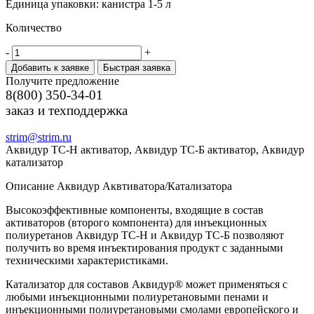
Единица упаковки:
канистра 1-5 л
Количество
-
+
Добавить к заявке
Быстрая заявка
Получите предложение
8(800) 350-34-01
заказ и техподдержка
strim@strim.ru
Аквидур ТС-Н активатор, Аквидур ТС-Б активатор, Аквидур
катализатор
Описание Аквидур Аквтиватора/Катализатора
Высокоэффективные компоненты, входящие в состав
активаторов (второго компонента) для инъекционных
полиуретанов Аквидур ТС-Н и Аквидур ТС-Б позволяют
получить во время инъектирования продукт с заданными
техническими характеристиками.
Катализатор для составов Аквидур® может применяться с
любыми инъекционными полиуретановыми пенами и
инъекционными полиуретановыми смолами европейского и