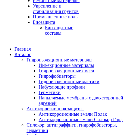
Ремонтные материалы
Укрепление и
стабилизация грунтов
Промышленные полы
Биозащита
Биозащитные
составы
Главная
Каталог
Гидроизоляционные материалы
Инъекционные материалы
Гидроизоляционные смеси
Гидрофобизаторы
Гидроизоляционные мастики
Набухающие профили
Герметики
Напыляемые мембраны с двухсторонней
адгезией
Антикоррозионная защита
Антикоррозионные эмали Полак
Антикоррозионные эмали Силокор Гард
Силокор: антиграффити, гидрофобизаторы,
герметики