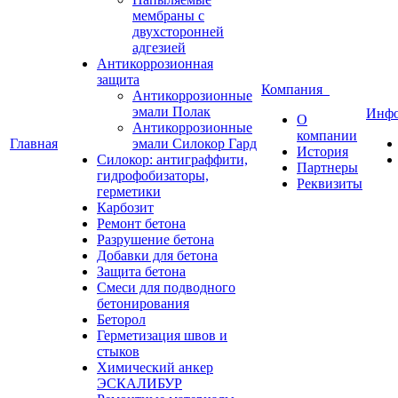
мембраны с
двухсторонней
адгезией
Антикоррозионная
защита
Компания
Антикоррозионные
эмали Полак
Инф
О
Антикоррозионные
компании
Главная
эмали Силокор Гард
История
Силокор: антиграффити,
Партнеры
гидрофобизаторы,
Реквизиты
герметики
Карбозит
Ремонт бетона
Разрушение бетона
Добавки для бетона
Защита бетона
Смеси для подводного
бетонирования
Беторол
Герметизация швов и
стыков
Химический анкер
ЭСКАЛИБУР