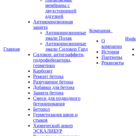
мембраны с
двухсторонней
адгезией
Антикоррозионная
защита
Компания
Антикоррозионные
эмали Полак
Инф
О
Антикоррозионные
компании
Главная
эмали Силокор Гард
История
Силокор: антиграффити,
Партнеры
гидрофобизаторы,
Реквизиты
герметики
Карбозит
Ремонт бетона
Разрушение бетона
Добавки для бетона
Защита бетона
Смеси для подводного
бетонирования
Беторол
Герметизация швов и
стыков
Химический анкер
ЭСКАЛИБУР