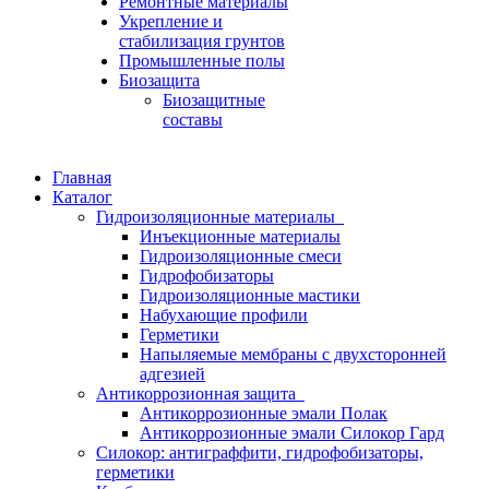
Ремонтные материалы
Укрепление и
стабилизация грунтов
Промышленные полы
Биозащита
Биозащитные
составы
Главная
Каталог
Гидроизоляционные материалы
Инъекционные материалы
Гидроизоляционные смеси
Гидрофобизаторы
Гидроизоляционные мастики
Набухающие профили
Герметики
Напыляемые мембраны с двухсторонней
адгезией
Антикоррозионная защита
Антикоррозионные эмали Полак
Антикоррозионные эмали Силокор Гард
Силокор: антиграффити, гидрофобизаторы,
герметики