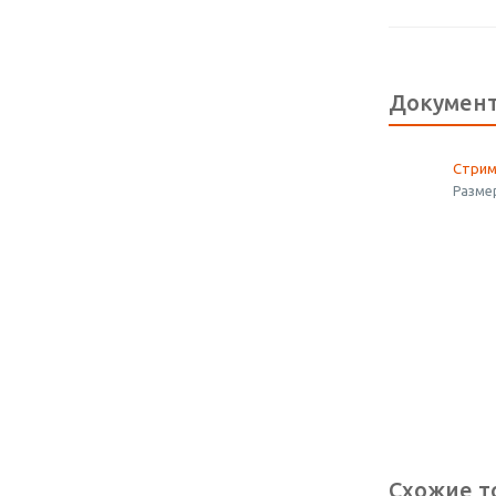
Докумен
Стрим
Размер
Схожие т