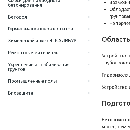
Смеси для подводного
Возможно
бетонирования
Обладает
грунтовы
Беторол
Не теряе
Герметизация швов и стыков
Област
Химический анкер ЭСКАЛИБУР
Ремонтные материалы
Устройство 
трубопрово
Укрепление и стабилизация
грунтов
Гидроизоляц
Промышленные полы
Устройство 
Биозащита
Подгото
Бетонную по
масел, цеме