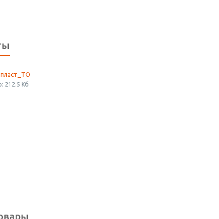
ты
пласт_ТО
: 212.5 Кб
овары