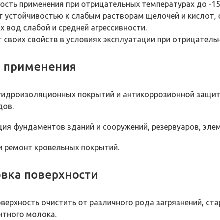
сть применения при отрицательных температурах до -15
 устойчивостью к слабым растворам щелочей и кислот,
х вод слабой и средней агрессивности.
т своих свойств в условиях эксплуатации при отрицатель
ь применения
гидроизоляционных покрытий и антикоррозионной защиты
дов.
ия фундаментов зданий и сооружений, резервуаров, элем
и ремонт кровельных покрытий.
вка поверхности
верхность очистить от различного рода загрязнений, ст
нтного молока.