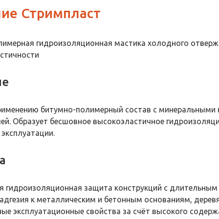
ие Стримпласт
лимерная гидроизоляционная мастика холодного отвер
астичности
ие
рименению битумно-полимерный состав с минеральными 
ей. Образует бесшовное высокоэластичное гидроизоляц
эксплуатации.
а
 гидроизоляционная защита конструкций с длительным 
адгезия к металлическим и бетонным основаниям, дере
ые эксплуатационные свойства за счёт высокого содерж