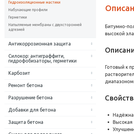
Гидроизоляционные мастики
Описан
Набухающие профили
Герметики
Напыляемые мембраны с двухсторонней
Битумно-по
адгезией
высокой эл
Антикоррозионная защита
Описан
Силокор: антиграффити,
гидрофобизаторы, герметики
Готовый к п
Карбозит
растворител
диапазоном 
Ремонт бетона
Свойств
Разрушение бетона
Добавки для бетона
Надёжная
Защита бетона
Высокая 
Улучшенн