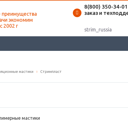
8(800) 350-34-01
заказ и техподд
е преимущества
ачи экономим
с 2002 г
strim_russia
ляционные мастики
Стримпласт
лимерные мастики