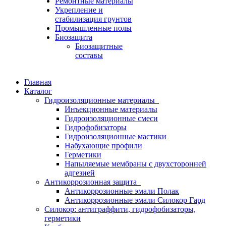
Ремонтные материалы
Укрепление и
стабилизация грунтов
Промышленные полы
Биозащита
Биозащитные
составы
Главная
Каталог
Гидроизоляционные материалы
Инъекционные материалы
Гидроизоляционные смеси
Гидрофобизаторы
Гидроизоляционные мастики
Набухающие профили
Герметики
Напыляемые мембраны с двухсторонней
адгезией
Антикоррозионная защита
Антикоррозионные эмали Полак
Антикоррозионные эмали Силокор Гард
Силокор: антиграффити, гидрофобизаторы,
герметики