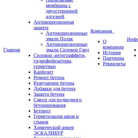
мембраны с
двухсторонней
адгезией
Антикоррозионная
защита
Компания
Антикоррозионные
эмали Полак
Инф
О
Антикоррозионные
компании
Главная
эмали Силокор Гард
История
Силокор: антиграффити,
Партнеры
гидрофобизаторы,
Реквизиты
герметики
Карбозит
Ремонт бетона
Разрушение бетона
Добавки для бетона
Защита бетона
Смеси для подводного
бетонирования
Беторол
Герметизация швов и
стыков
Химический анкер
ЭСКАЛИБУР