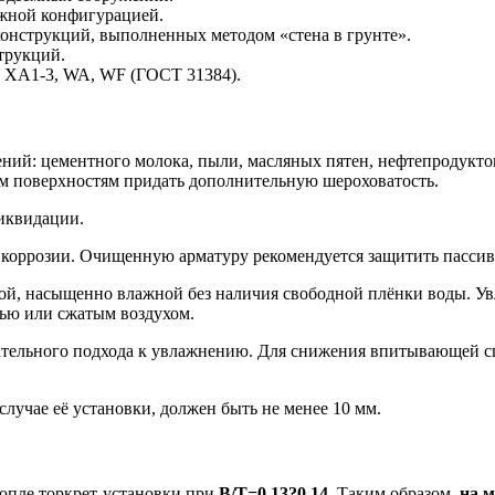
ожной конфигурацией.
конструкций, выполненных методом «стена в грунте».
трукций.
, XA1-3, WA, WF (ГОСТ 31384).
ений: цементного молока, пыли, масляных пятен, нефтепродукто
им поверхностям придать дополнительную шероховатость.
иквидации.
в коррозии. Очищенную арматуру рекомендуется защитить пасс
ой, насыщенно влажной без наличия свободной плёнки воды. Ув
ью или сжатым воздухом.
щательного подхода к увлажнению. Для снижения впитывающей с
лучае её установки, должен быть не менее 10 мм.
сопле торкрет-установки при
В/Т=0,13?0,14
. Таким образом,
на м