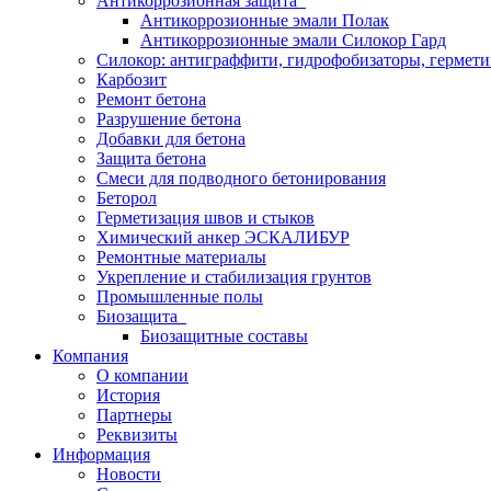
Антикоррозионная защита
Антикоррозионные эмали Полак
Антикоррозионные эмали Силокор Гард
Силокор: антиграффити, гидрофобизаторы, гермет
Карбозит
Ремонт бетона
Разрушение бетона
Добавки для бетона
Защита бетона
Смеси для подводного бетонирования
Беторол
Герметизация швов и стыков
Химический анкер ЭСКАЛИБУР
Ремонтные материалы
Укрепление и стабилизация грунтов
Промышленные полы
Биозащита
Биозащитные составы
Компания
О компании
История
Партнеры
Реквизиты
Информация
Новости