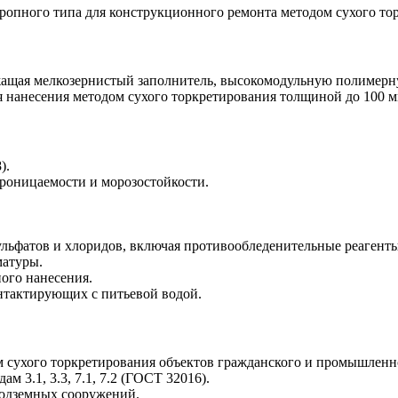
ропного типа для конструкционного ремонта методом сухого то
ржащая мелкозернистый заполнитель, высокомодульную полиме
я нанесения методом сухого торкретирования толщиной до 100 м
).
роницаемости и морозостойкости.
ульфатов и хлоридов, включая противообледенительные реагенты
матуры.
ого нанесения.
нтактирующих с питьевой водой.
 сухого торкретирования объектов гражданского и промышленн
м 3.1, 3.3, 7.1, 7.2 (ГОСТ 32016).
подземных сооружений.