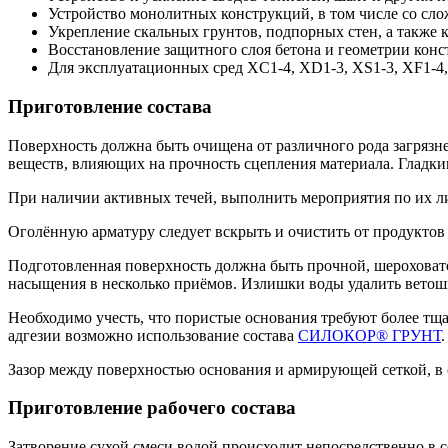
Устройство монолитных конструкций, в том числе со сл
Укрепление скальных грунтов, подпорных стен, а также 
Восстановление защитного слоя бетона и геометрии конс
Для эксплуатационных сред XC1-4, XD1-3, XS1-3, XF1-4
Приготовление состава
Поверхность должна быть очищена от различного рода загрязн
веществ, влияющих на прочность сцепления материала. Гладк
При наличии активных течей, выполнить мероприятия по их л
Оголённую арматуру следует вскрыть и очистить от продукто
Подготовленная поверхность должна быть прочной, шероховат
насыщения в несколько приёмов. Излишки воды удалить ветош
Необходимо учесть, что пористые основания требуют более т
адгезии возможно использование состава
СИЛОКОР® ГРУНТ
.
Зазор между поверхностью основания и армирующей сеткой, в с
Приготовление рабочего состава
Затворение сухой смеси водой происходит непосредственно в 