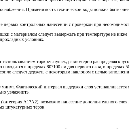
водоснабжения. Применимость технической воды должна быть оц
е первых контрольных нанесений с проверкой при необходимост
ки с материалом следует выдержать при температуре не ниже +1
 прохладных условиях.
с использованием торкрет-пушек, равномерно распределяя кру
находится в пределах 80?100 см для первого слоя, в пределах 
сопло следует держать с некоторым наклоном с целью заполнен
 минут. Фактический интервал выдержки слоя устанавливается 
ьно увлажнить.
(категория А1?А2), возможно нанесение дополнительного слоя 
ых штукатурных тёрок.