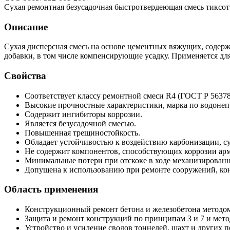
Сухая ремонтная безусадочная быстротвердеющая смесь тиксот
Описание
Сухая дисперсная смесь на основе цементных вяжущих, соде
добавки, в том числе компенсирующие усадку. Применяется дл
Свойства
Соответствует классу ремонтной смеси R4 (ГОСТ Р 56378
Высокие прочностные характеристики, марка по водонеп
Содержит ингибиторы коррозии.
Является безусадочной смесью.
Повышенная трещиностойкость.
Обладает устойчивостью к воздействию карбонизации, с
Не содержит компонентов, способствующих коррозии ар
Минимальные потери при отскоке в ходе механизированн
Допущена к использованию при ремонте сооружений, ко
Область применения
Конструкционный ремонт бетона и железобетона методом
Защита и ремонт конструкций по принципам 3 и 7 и метода
Устройство и усиление сводов тоннелей, шахт и других 