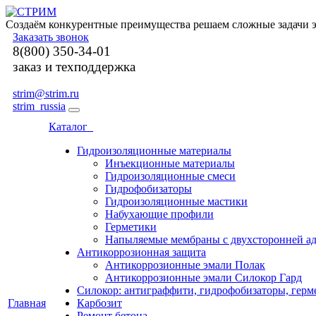
Создаём конкурентные преимущества решаем сложные задачи э
Заказать звонок
8(800) 350-34-01
заказ и техподдержка
strim@strim.ru
strim_russia
Каталог
Гидроизоляционные материалы
Инъекционные материалы
Гидроизоляционные смеси
Гидрофобизаторы
Гидроизоляционные мастики
Набухающие профили
Герметики
Напыляемые мембраны с двухсторонней ад
Антикоррозионная защита
Антикоррозионные эмали Полак
Антикоррозионные эмали Силокор Гард
Силокор: антиграффити, гидрофобизаторы, герм
Главная
Карбозит
Ремонт бетона