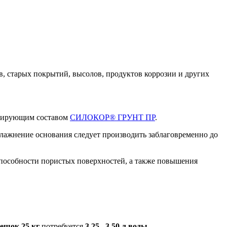
в, старых покрытий, высолов, продуктов коррозии и других
ивирующим составом
СИЛОКОР® ГРУНТ ПР
.
лажнение основания следует производить заблаговременно до
пособности пористых поверхностей, а также повышения
ешок 25 кг
потребуется
3,25– 3,50 л воды
.